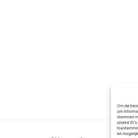
Om de best
om informat
stemmen me
unieke ID's
toestemming
en mogelij