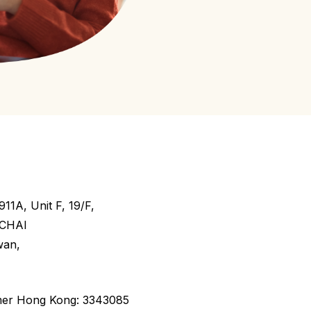
1A, Unit F, 19/F,
 CHAI
wan,
mer Hong Kong: 3343085