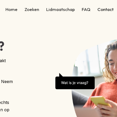
Home
Zoeken
Lidmaatschap
FAQ
Contact
?
akt
? Neem
echts
en op