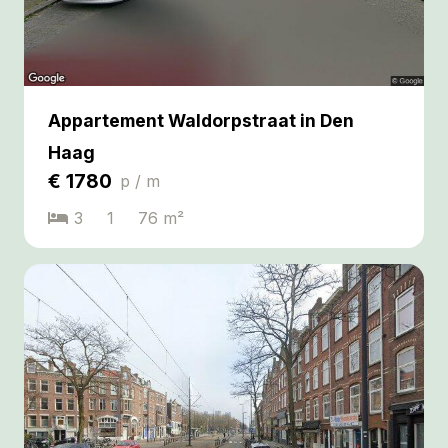
Appartement Waldorpstraat in Den
Haag
€
1780
p / m
3
1
76
m²