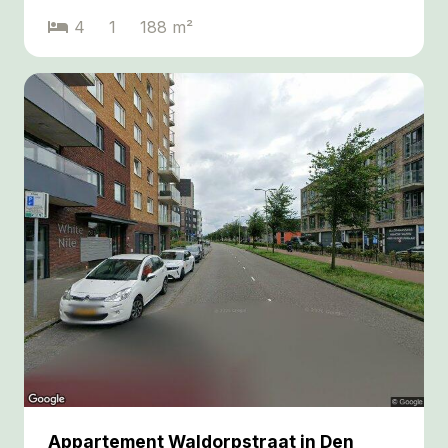
4
1
188
m²
Appartement Waldorpstraat in Den