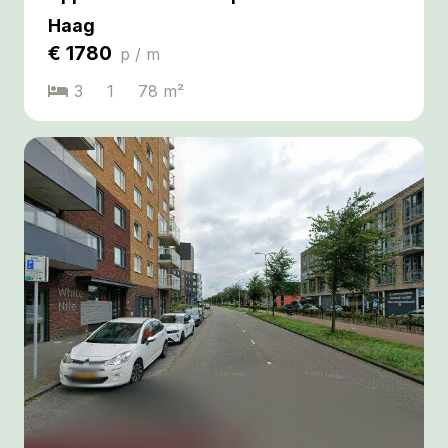
Haag
€
1780
p / m
3
1
78
m²