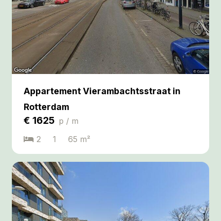
Appartement Vierambachtsstraat in
Rotterdam
€
1625
p / m
2
1
65
m²