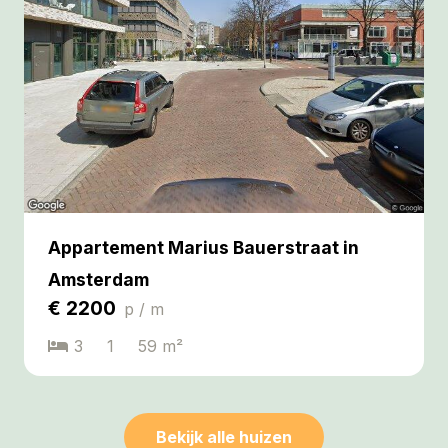
Appartement Marius Bauerstraat in
Amsterdam
€
2200
p / m
3
1
59
m²
Bekijk alle huizen