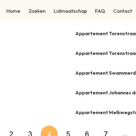
Home
Zoeken
Lidmaatschap
FAQ
Contact
g
Appartement Torenstraat
Appartement Torenstraat
Appartement Swammerda
Appartement Johannes de
Appartement Melkwegstr
2
3
4
5
6
7
…