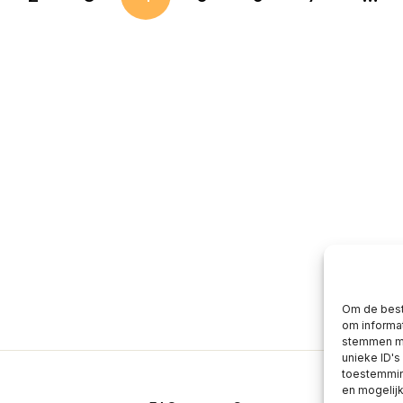
Om de best
om informat
stemmen me
unieke ID's
toestemming
en mogelij