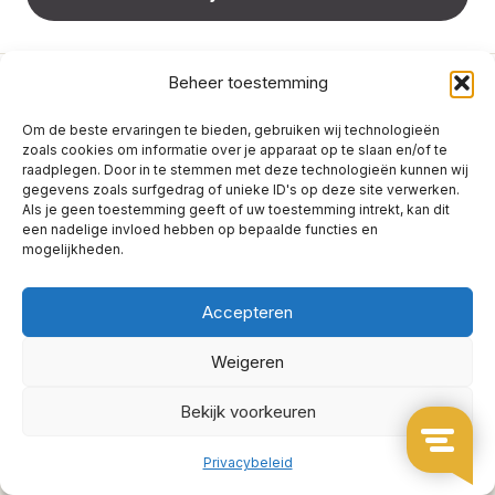
Beheer toestemming
© 2024 Huizenpapa.nl – Easysearch International
Limited
Om de beste ervaringen te bieden, gebruiken wij technologieën
zoals cookies om informatie over je apparaat op te slaan en/of te
raadplegen. Door in te stemmen met deze technologieën kunnen wij
Algemene voorwaarden
Bedenktijd
Privacybeleid
gegevens zoals surfgedrag of unieke ID's op deze site verwerken.
Als je geen toestemming geeft of uw toestemming intrekt, kan dit
een nadelige invloed hebben op bepaalde functies en
mogelijkheden.
Accepteren
Weigeren
Bekijk voorkeuren
Privacybeleid