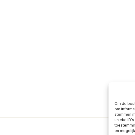
Om de best
om informat
stemmen me
unieke ID's
toestemming
en mogelij